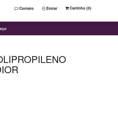
Carrinho (
0
)
Contato
Entrar
reço
OLIPROPILENO
DIOR