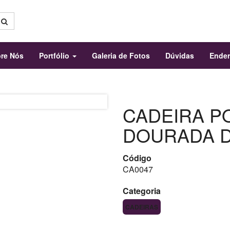
re Nós
Portfólio
Galeria de Fotos
Dúvidas
Ende
CADEIRA P
DOURADA 
Código
CA0047
Categoria
CADEIRAS