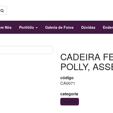
re Nós
Portfólio
Galeria de Fotos
Dúvidas
Ende
CADEIRA 
POLLY, AS
código
CA0071
categoria
CADEIRAS