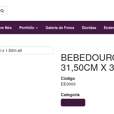
re Nós
Portfólio
Galeria de Fotos
Dúvidas
Ende
BEBEDOUR
31,50CM X 
Código
EE0003
Categoria
ELETRÔNICOS