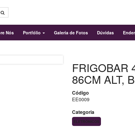
re Nós
Portfólio
Galeria de Fotos
Dúvidas
Ende
FRIGOBAR 
86CM ALT,
Código
EE0009
Categoria
ELETRÔNICOS