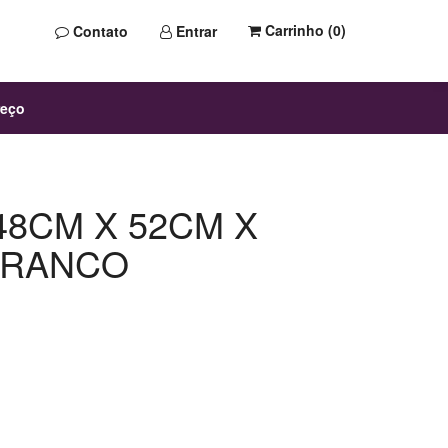
Carrinho (
0
)
Contato
Entrar
reço
48CM X 52CM X
 BRANCO