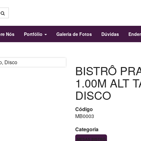
re Nós
Portfólio
Galeria de Fotos
Dúvidas
Ende
BISTRÔ PRA
1.00M ALT 
DISCO
Código
MB0003
Categoria
MESAS BISTRÔ