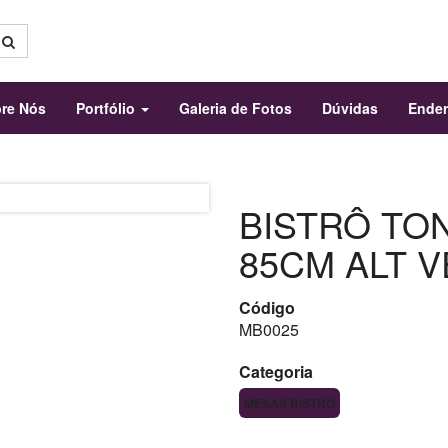
re Nós
Portfólio
Galeria de Fotos
Dúvidas
Ende
BISTRÔ TON
85CM ALT 
Código
MB0025
Categoria
MESAS BISTRÔ