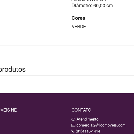
Diâmetro: 60,00 cm
Cores
VERDE
produtos
VEIS NE
CONTATO
Atendimento
comercial2@locmoveis.com
(81)4116-1414