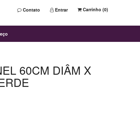
Carrinho (
0
)
Contato
Entrar
reço
EL 60CM DIÂM X
VERDE