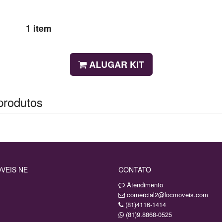
1 item
ALUGAR KIT
produtos
VEIS NE
CONTATO
Atendimento
comercial2@locmoveis.com
(81)4116-1414
(81)9.8868-0525