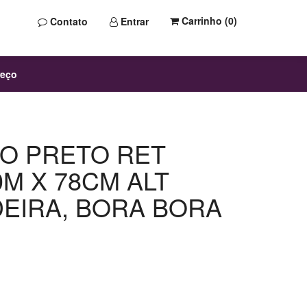
Carrinho (
0
)
Contato
Entrar
reço
O PRETO RET
0M X 78CM ALT
EIRA, BORA BORA