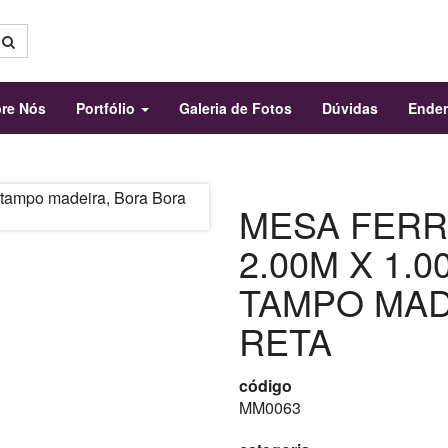
re Nós
Portfólio
Galeria de Fotos
Dúvidas
Ende
MESA FERR
2.00M X 1.0
TAMPO MAD
RETA
código
MM0063