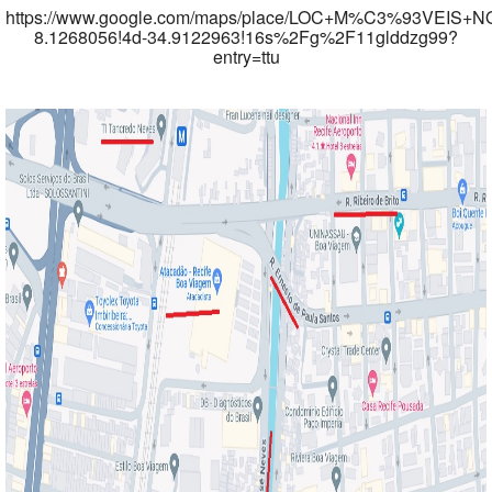
https://www.google.com/maps/place/LOC+M%C3%93VEIS+NO
8.1268056!4d-34.9122963!16s%2Fg%2F11glddzg99?
entry=ttu