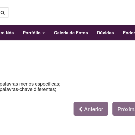
re Nós
Portfólio
Galeria de Fotos
Dúvidas
Ende
 palavras menos específicas;
 palavras-chave diferentes;
Anterior
Próxi