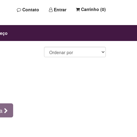
Carrinho (
0
)
Contato
Entrar
reço
ma