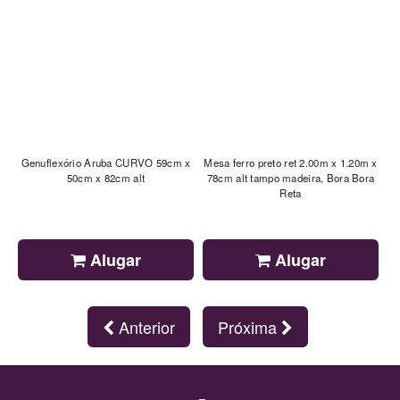
Genuflexório Aruba CURVO 59cm x
Mesa ferro preto ret 2.00m x 1.20m x
50cm x 82cm alt
78cm alt tampo madeira, Bora Bora
Reta
Alugar
Alugar
Anterior
Próxima